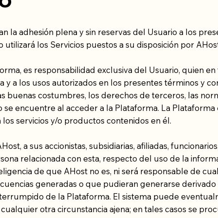
an la adhesión plena y sin reservas del Usuario a los pres
o utilizará los Servicios puestos a su disposición por AHos
orma, es responsabilidad exclusiva del Usuario, quien en
a y a los usos autorizados en los presentes términos y con
as buenas costumbres, los derechos de terceros, las norma
o se encuentre al acceder a la Plataforma. La Plataforma e
os servicios y/o productos contenidos en él.
Host, a sus accionistas, subsidiarias, afiliadas, funcionari
sona relacionada con esta, respecto del uso de la infor
nteligencia de que AHost no es, ni será responsable de cua
ecuencias generadas o que pudieran generarse derivado 
interrumpido de la Plataforma. El sistema puede eventual
or cualquier otra circunstancia ajena; en tales casos se pr