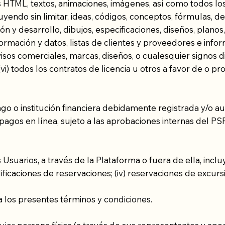
gos HTML, textos, animaciones, imágenes, así como todos l
cluyendo sin limitar, ideas, códigos, conceptos, fórmulas,
ón y desarrollo, dibujos, especificaciones, diseños, plano
formación y datos, listas de clientes y proveedores e infor
os comerciales, marcas, diseños, o cualesquier signos dist
(vi) todos los contratos de licencia u otros a favor de o p
ago o institución financiera debidamente registrada y/o au
gos en línea, sujeto a las aprobaciones internas del PSP,
los Usuarios, a través de la Plataforma o fuera de ella, inclu
 modificaciones de reservaciones; (iv) reservaciones de excurs
ca los presentes términos y condiciones.