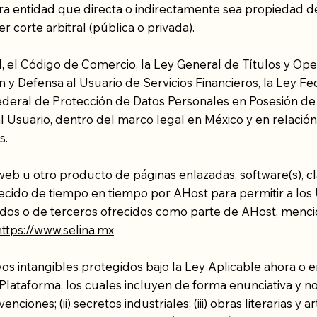
tra entidad que directa o indirectamente sea propiedad de
r corte arbitral (pública o privada).
ral, el Código de Comercio, la Ley General de Títulos y Op
 y Defensa al Usuario de Servicios Financieros, la Ley Fed
deral de Protección de Datos Personales en Posesión de lo
o al Usuario, dentro del marco legal en México y en relaci
s.
o web u otro producto de páginas enlazadas, software(s), cl
frecido de tiempo en tiempo por AHost para permitir a los 
onados o de terceros ofrecidos como parte de AHost, men
https://www.selina.mx
vos intangibles protegidos bajo la Ley Aplicable ahora o en
lataforma, los cuales incluyen de forma enunciativa y no 
enciones; (ii) secretos industriales; (iii) obras literarias 