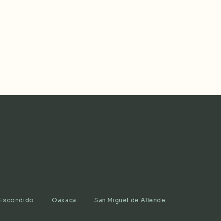
o Escondido
Oaxaca
San Miguel de Allende