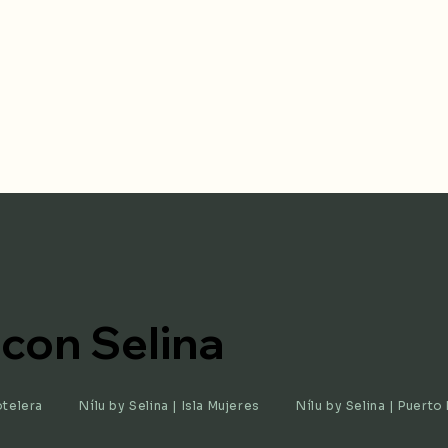
 con Selina
otelera
Nílu by Selina | Isla Mujeres
Nílu by Selina | Puert