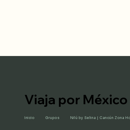
Viaja por México
Inicio
Grupos
Nilú by Selina | Cancún Zona H