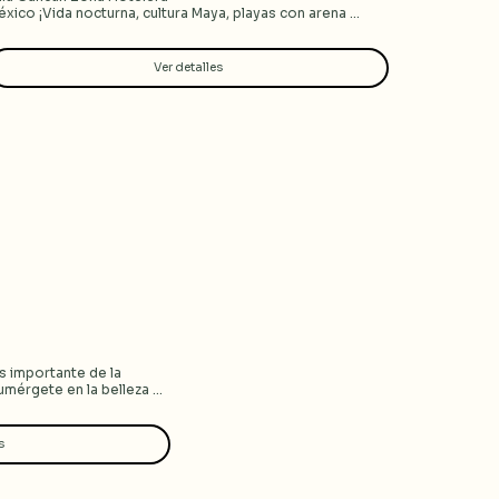
xico ¡Vida nocturna, cultura Maya, playas con arena 
anca y más! Nílu Cancún Laguna ubicada en la Zona 
otelera de Cancún, internacionalmente conocido como 
l Miami de México"
Ver detalles
 importante de la 
mérgete en la belleza 
rve el Agua y disfruta de 
a de México “el mezcal”
s