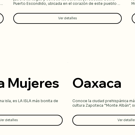
Puerto Escondido, ubicada en el corazón de este pueblo 
Mé
mágico en el Pacífico,
bl
H
"e
Ver detalles
la Mujeres
Oaxaca
na isla, es LA ISLA más bonita de 
Conoce la ciudad prehispánica más
cultura Zapoteca “Monte Albán”, su
da al pie de playa y anteriormente 
de las cascadas petrificadas de Hie
uien fue el ¡primer hostal de 
la segunda bebida más emblemátic
Ver detalles
Ver detalle