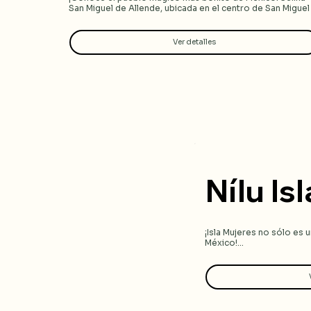
San Miguel de Allende, ubicada en el centro de San Miguel 
de Allende, ciudad declarada Patrimonio de la Humanidad 
por la UNESCO.
Ver detalles
Nílu Is
¡Isla Mujeres no sólo es u
México!

Selina Isla Mujeres, ubica
conocida como “Poc Na”, q
América Latina!