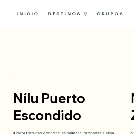
INICIO
DESTINOS ▽
GRUPOS
Nílu Puerto
Escondido
¡Libera tortugas y conoce las ballenas jorobadas! Selina 
N